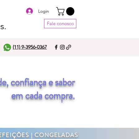
Login
s.
Fale conosco
(11) 9-3956-0367
e, confiança e sabor
em cada compra.
 REFEIÇÕES | CONGELADAS