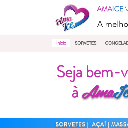
AMA
ICE
A melho
Início
SORVETES
CONGELA
Seja bem-v
Ama
Ic
à
SORVETES |
AÇAÍ | MASS