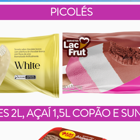
PICOLÉS
S 2L, AÇAÍ 1,5L COPÃO E S