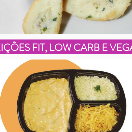
IÇÕES FIT, LOW CARB E VE