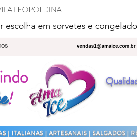
VILA LEOPOLDINA
r escolha em sorvetes e congelado
DOS
vendas1@amaice.com.br
indo
Qualidad
e
!
AS | ITALIANAS | ARTESANAIS | SALGADOS |